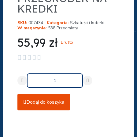
KREDKI
SKU
007434
Kategoria
Szkatułki i kuferki
W magazynie
538 Przedmioty
55,99 zł
Brutto





Dodaj do koszyka
Udostępnij