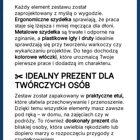
Każdy element zestawu został
zaprojektowany z myślą o wygodzie.
Ergonomiczne szydełka
sprawiają, że praca
staje się lżejsza i mniej męcząca dla dłoni.
Metalowe szydełka
są trwałe i odporne na
zginanie, a
plastikowe igły i druty
idealnie
sprawdzają się przy tworzeniu warkoczy czy
wykańczaniu projektów. Do tego dochodzą
kolorowe włóczki
, które urozmaicą Twoje
pierwsze prace i dodadzą im charakteru.
✂️ IDEALNY PREZENT DLA
TWÓRCZYCH OSÓB
Zestaw został zapakowany w
praktyczne etui,
które ułatwia przechowywanie i przenoszenie.
Dzięki temu wszystkie elementy masz zawsze
pod ręką – w domu, na zajęciach czy w
podróży. To również
doskonały prezent
dla
bliskiej osoby, która uwielbia rękodzieło lub
dopiero marzy o rozpoczęciu przygody z
szydełkowaniem.