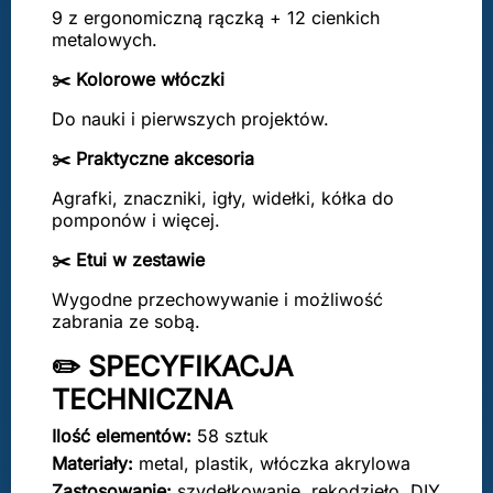
9 z ergonomiczną rączką + 12 cienkich
metalowych.
✂️ Kolorowe włóczki
Do nauki i pierwszych projektów.
✂️ Praktyczne akcesoria
Agrafki, znaczniki, igły, widełki, kółka do
pomponów i więcej.
✂️ Etui w zestawie
Wygodne przechowywanie i możliwość
zabrania ze sobą.
✏️ SPECYFIKACJA
TECHNICZNA
Ilość elementów:
58 sztuk
Materiały:
metal, plastik, włóczka akrylowa
Zastosowanie:
szydełkowanie, rękodzieło, DIY