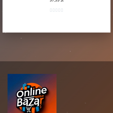
97,99 zł
Dodaj do koszyka




