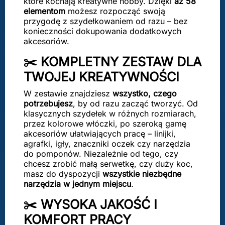
które kochają kreatywne hobby. Dzięki
aż 58
elementom
możesz rozpocząć swoją
przygodę z szydełkowaniem od razu – bez
konieczności dokupowania dodatkowych
akcesoriów.
✂️ KOMPLETNY ZESTAW DLA
TWOJEJ KREATYWNOŚCI
W zestawie znajdziesz
wszystko, czego
potrzebujesz
, by od razu zacząć tworzyć. Od
klasycznych szydełek w różnych rozmiarach,
przez kolorowe włóczki, po szeroką gamę
akcesoriów ułatwiających pracę – linijki,
agrafki, igły, znaczniki oczek czy narzędzia
do pomponów. Niezależnie od tego, czy
chcesz zrobić małą serwetkę, czy duży koc,
masz do dyspozycji
wszystkie niezbędne
narzędzia w jednym miejscu
.
✂️ WYSOKA JAKOŚĆ I
KOMFORT PRACY