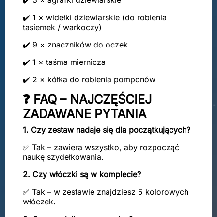
✔️ 3 × agrafki dziewiarskie
✔️ 1 × widełki dziewiarskie (do robienia
tasiemek / warkoczy)
✔️ 9 × znaczników do oczek
✔️ 1 × taśma miernicza
✔️ 2 × kółka do robienia pomponów
❓ FAQ – NAJCZĘŚCIEJ
ZADAWANE PYTANIA
1. Czy zestaw nadaje się dla początkujących?
✅ Tak – zawiera wszystko, aby rozpocząć
naukę szydełkowania.
2. Czy włóczki są w komplecie?
✅ Tak – w zestawie znajdziesz 5 kolorowych
włóczek.