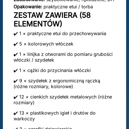
Opakowanie:
praktyczne etui / torba
ZESTAW ZAWIERA (58
ELEMENTÓW)
✔️ 1 × praktyczne etui do przechowywania
✔️ 5 × kolorowych włóczek
✔️ 1 × linijka z otworami do pomiaru grubości
włóczki / szydełek
✔️ 1 × cążki do przycinania włóczki
✔️ 9 × szydełek z ergonomiczną rączką
(różne rozmiary, kolorowe)
✔️ 12 × cienkich szydełek metalowych (różne
rozmiary)
✔️ 13 × plastikowych igieł i drutów do
warkoczy