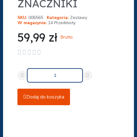
ZNACZNIKI
SKU
006565
Kategoria
Zestawy
W magazynie
14 Przedmioty
59,99 zł
Brutto





Dodaj do koszyka
Udostępnij