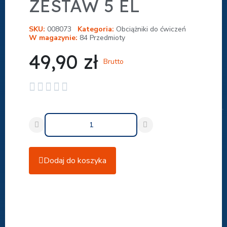
ZESTAW 5 EL
SKU
008073
Kategoria
Obciążniki do ćwiczeń
W magazynie
84 Przedmioty
49,90 zł
Brutto





Dodaj do koszyka
Udostępnij