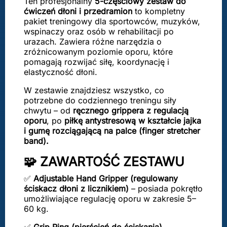
Ten profesjonalny
5-częściowy zestaw do
ćwiczeń dłoni i przedramion
to kompletny
pakiet treningowy dla sportowców, muzyków,
wspinaczy oraz osób w rehabilitacji po
urazach. Zawiera różne narzędzia o
zróżnicowanym poziomie oporu, które
pomagają rozwijać siłę, koordynację i
elastyczność dłoni.
W zestawie znajdziesz wszystko, co
potrzebne do codziennego treningu siły
chwytu – od
ręcznego grippera z regulacją
oporu
, po
piłkę antystresową w kształcie jajka
i gumę rozciągającą na palce (finger stretcher
band).
🧩 ZAWARTOŚĆ ZESTAWU
✅
Adjustable Hand Gripper (regulowany
ściskacz dłoni z licznikiem)
– posiada pokrętło
umożliwiające regulację oporu w zakresie 5–
60 kg.