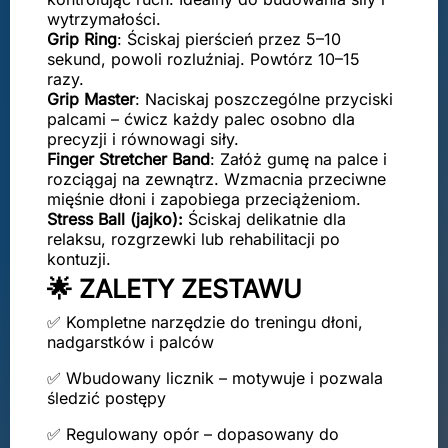
wytrzymałości.
Grip Ring
: Ściskaj pierścień przez 5–10
sekund, powoli rozluźniaj. Powtórz 10–15
razy.
Grip Master
: Naciskaj poszczególne przyciski
palcami – ćwicz każdy palec osobno dla
precyzji i równowagi siły.
Finger Stretcher Band
: Załóż gumę na palce i
rozciągaj na zewnątrz. Wzmacnia przeciwne
mięśnie dłoni i zapobiega przeciążeniom.
Stress Ball (jajko):
Ściskaj delikatnie dla
relaksu, rozgrzewki lub rehabilitacji po
kontuzji.
🌟 ZALETY ZESTAWU
✅ Kompletne narzędzie do treningu dłoni,
nadgarstków i palców
✅ Wbudowany licznik – motywuje i pozwala
śledzić postępy
✅ Regulowany opór – dopasowany do