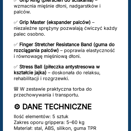
✅
Grip Ring (pierścień do ściskania)
–
wzmacnia mięśnie dłoni, nadgarstków i
palców.
✅
Grip Master (ekspander palców)
–
niezależne sprężyny pozwalają ćwiczyć każdy
palec osobno.
✅
Finger Stretcher Resistance Band (guma do
rozciągania palców)
– poprawia elastyczność
i równowagę mięśniową dłoni.
✅
Stress Ball (piłeczka antystresowa w
kształcie jajka)
– doskonała do relaksu,
rehabilitacji i rozgrzewki.
🎒 W zestawie praktyczna torba do
przechowywania i transportu.
⚙️ DANE TECHNICZNE
Ilość elementów: 5 sztuk
Zakres oporu grippera: 5–60 kg
Materiał: stal, ABS, silikon, guma TPR