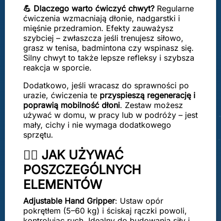
💪 Dlaczego warto ćwiczyć chwyt?
Regularne
ćwiczenia wzmacniają dłonie, nadgarstki i
mięśnie przedramion. Efekty zauważysz
szybciej – zwłaszcza jeśli trenujesz siłowo,
grasz w tenisa, badmintona czy wspinasz się.
Silny chwyt to także lepsze refleksy i szybsza
reakcja w sporcie.
Dodatkowo, jeśli wracasz do sprawności po
urazie, ćwiczenia te
przyspieszą regenerację i
poprawią mobilność dłoni
. Zestaw możesz
używać w domu, w pracy lub w podróży – jest
mały, cichy i nie wymaga dodatkowego
sprzętu.
🏋️‍♂️ JAK UŻYWAĆ
POSZCZEGÓLNYCH
ELEMENTÓW
Adjustable Hand Gripper
: Ustaw opór
pokrętłem (5–60 kg) i ściskaj rączki powoli,
kontrolując ruch. Idealny do budowania siły i