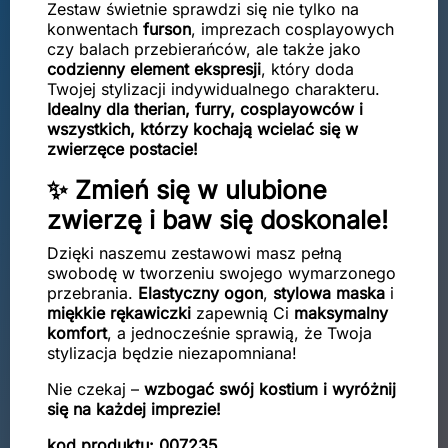
Zestaw świetnie sprawdzi się nie tylko na
konwentach
furson
, imprezach cosplayowych
czy balach przebierańców, ale także jako
codzienny element ekspresji
, który doda
Twojej stylizacji indywidualnego charakteru.
Idealny dla therian, furry, cosplayowców i
wszystkich, którzy kochają wcielać się w
zwierzęce postacie!
✨ Zmień się w ulubione
zwierzę i baw się doskonale!
Dzięki naszemu zestawowi masz pełną
swobodę w tworzeniu swojego wymarzonego
przebrania.
Elastyczny ogon
,
stylowa maska
i
miękkie rękawiczki
zapewnią Ci
maksymalny
komfort
, a jednocześnie sprawią, że Twoja
stylizacja będzie niezapomniana!
Nie czekaj –
wzbogać swój kostium i wyróżnij
się na każdej imprezie!
kod produktu: 007235