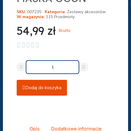
SKU
007235
Kategoria
Zestawy akcesoriów
W magazynie
115 Przedmioty
54,99 zł
Brutto





Dodaj do koszyka
Udostępnij
Opis
Dodatkowe informacje