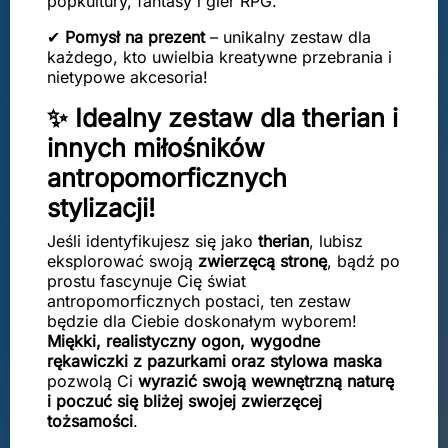
popkultury, fantasy i gier RPG.
✔
Pomysł na prezent
– unikalny zestaw dla
każdego, kto uwielbia kreatywne przebrania i
nietypowe akcesoria!
✨ Idealny zestaw dla therian i
innych miłośników
antropomorficznych
stylizacji!
Jeśli identyfikujesz się jako
therian
, lubisz
eksplorować swoją
zwierzęcą stronę
, bądź po
prostu fascynuje Cię świat
antropomorficznych postaci, ten zestaw
będzie dla Ciebie doskonałym wyborem!
Miękki, realistyczny ogon, wygodne
rękawiczki z pazurkami oraz stylowa maska
pozwolą Ci
wyrazić swoją wewnętrzną naturę
i poczuć się bliżej swojej zwierzęcej
tożsamości
.