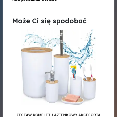
Może Ci się spodobać
ZESTAW KOMPLET ŁAZIENKOWY AKCESORIA
ZEST