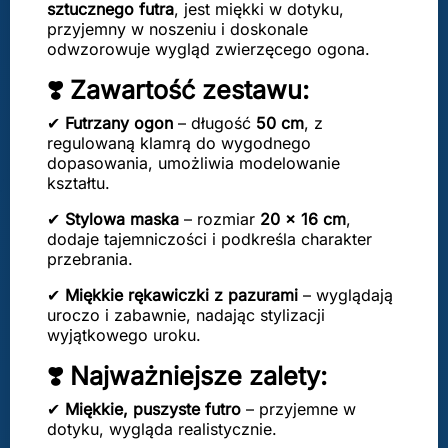
sztucznego futra
, jest miękki w dotyku,
przyjemny w noszeniu i doskonale
odwzorowuje wygląd zwierzęcego ogona.
❣️ Zawartość zestawu:
✔
Futrzany ogon
– długość
50 cm
, z
regulowaną klamrą do wygodnego
dopasowania, umożliwia modelowanie
kształtu.
✔
Stylowa maska
– rozmiar
20 x 16 cm
,
dodaje tajemniczości i podkreśla charakter
przebrania.
✔
Miękkie rękawiczki z pazurami
– wyglądają
uroczo i zabawnie, nadając stylizacji
wyjątkowego uroku.
❣️ Najważniejsze zalety:
✔
Miękkie, puszyste futro
– przyjemne w
dotyku, wygląda realistycznie.