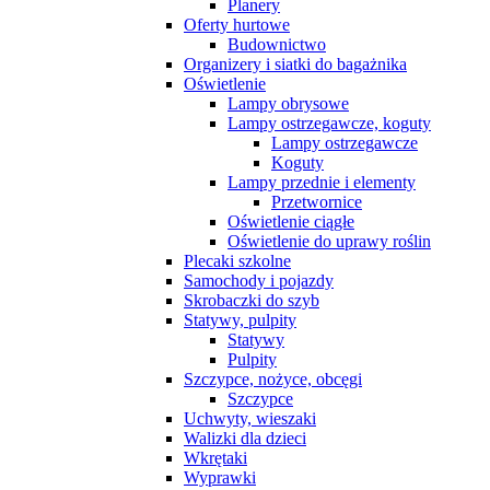
Planery
Oferty hurtowe
Budownictwo
Organizery i siatki do bagażnika
Oświetlenie
Lampy obrysowe
Lampy ostrzegawcze, koguty
Lampy ostrzegawcze
Koguty
Lampy przednie i elementy
Przetwornice
Oświetlenie ciągłe
Oświetlenie do uprawy roślin
Plecaki szkolne
Samochody i pojazdy
Skrobaczki do szyb
Statywy, pulpity
Statywy
Pulpity
Szczypce, nożyce, obcęgi
Szczypce
Uchwyty, wieszaki
Walizki dla dzieci
Wkrętaki
Wyprawki