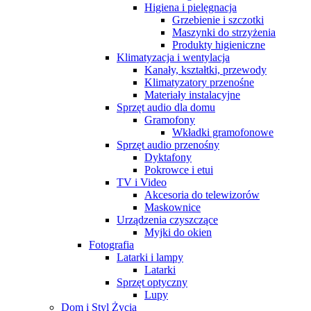
Higiena i pielęgnacja
Grzebienie i szczotki
Maszynki do strzyżenia
Produkty higieniczne
Klimatyzacja i wentylacja
Kanały, kształtki, przewody
Klimatyzatory przenośne
Materiały instalacyjne
Sprzęt audio dla domu
Gramofony
Wkładki gramofonowe
Sprzęt audio przenośny
Dyktafony
Pokrowce i etui
TV i Video
Akcesoria do telewizorów
Maskownice
Urządzenia czyszczące
Myjki do okien
Fotografia
Latarki i lampy
Latarki
Sprzęt optyczny
Lupy
Dom i Styl Życia