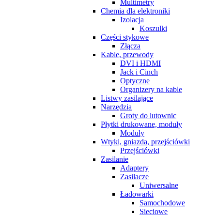
Multimetry
Chemia dla elektroniki
Izolacja
Koszulki
Części stykowe
Złącza
Kable, przewody
DVI i HDMI
Jack i Cinch
Optyczne
Organizery na kable
Listwy zasilające
Narzędzia
Groty do lutownic
Płytki drukowane, moduły
Moduły
Wtyki, gniazda, przejściówki
Przejściówki
Zasilanie
Adaptery
Zasilacze
Uniwersalne
Ładowarki
Samochodowe
Sieciowe