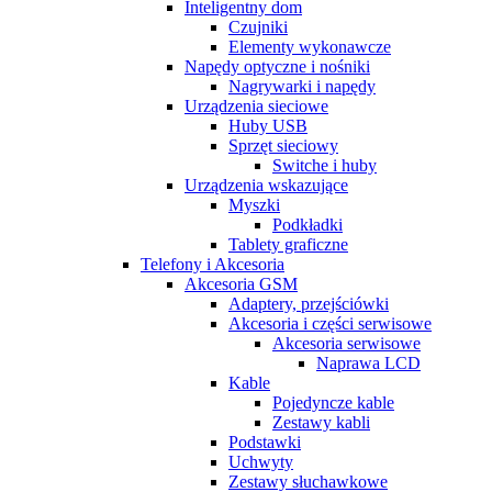
Inteligentny dom
Czujniki
Elementy wykonawcze
Napędy optyczne i nośniki
Nagrywarki i napędy
Urządzenia sieciowe
Huby USB
Sprzęt sieciowy
Switche i huby
Urządzenia wskazujące
Myszki
Podkładki
Tablety graficzne
Telefony i Akcesoria
Akcesoria GSM
Adaptery, przejściówki
Akcesoria i części serwisowe
Akcesoria serwisowe
Naprawa LCD
Kable
Pojedyncze kable
Zestawy kabli
Podstawki
Uchwyty
Zestawy słuchawkowe