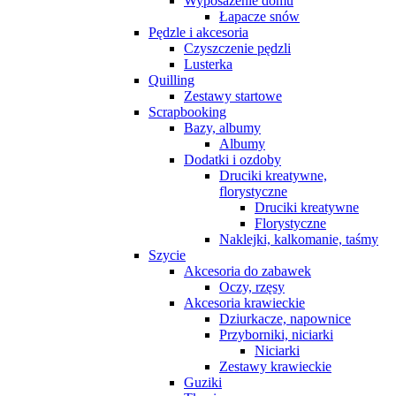
Wyposażenie domu
Łapacze snów
Pędzle i akcesoria
Czyszczenie pędzli
Lusterka
Quilling
Zestawy startowe
Scrapbooking
Bazy, albumy
Albumy
Dodatki i ozdoby
Druciki kreatywne,
florystyczne
Druciki kreatywne
Florystyczne
Naklejki, kalkomanie, taśmy
Szycie
Akcesoria do zabawek
Oczy, rzęsy
Akcesoria krawieckie
Dziurkacze, napownice
Przyborniki, niciarki
Niciarki
Zestawy krawieckie
Guziki