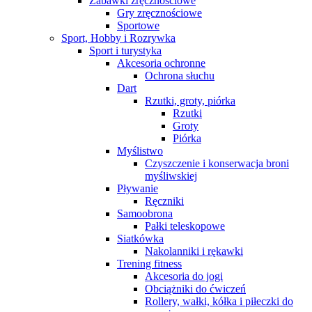
Zabawki zręcznościowe
Gry zręcznościowe
Sportowe
Sport, Hobby i Rozrywka
Sport i turystyka
Akcesoria ochronne
Ochrona słuchu
Dart
Rzutki, groty, piórka
Rzutki
Groty
Piórka
Myślistwo
Czyszczenie i konserwacja broni
myśliwskiej
Pływanie
Ręczniki
Samoobrona
Pałki teleskopowe
Siatkówka
Nakolanniki i rękawki
Trening fitness
Akcesoria do jogi
Obciążniki do ćwiczeń
Rollery, wałki, kółka i piłeczki do