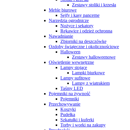
Zestawy stoliki i krzesła
Meble biurowe
Sejfy i kasy pancerne
Narzędzia ogrodnicze
Nożyce i sekatory
Rękawice i odzież ochronna
Nawadnianie
Zbiorniki na deszczówkę
Ozdoby świąteczne i okolicznościowe
Halloween
Zestawy halloweenowe
Oświetlenie wewnętrzne
Lampy stojące
Lampki biurkowe
Lampy sufitowe
Lampy z wiatrakiem
Taśmy LED
Pojemniki na żywność
Pojemniki
Przechowywanie
Koszyki
Pudełka
Szkatułki i kuferki
Torby i worki na zakupy