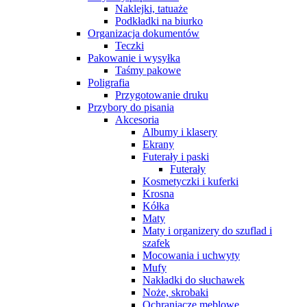
Naklejki, tatuaże
Podkładki na biurko
Organizacja dokumentów
Teczki
Pakowanie i wysyłka
Taśmy pakowe
Poligrafia
Przygotowanie druku
Przybory do pisania
Akcesoria
Albumy i klasery
Ekrany
Futerały i paski
Futerały
Kosmetyczki i kuferki
Krosna
Kółka
Maty
Maty i organizery do szuflad i
szafek
Mocowania i uchwyty
Mufy
Nakładki do słuchawek
Noże, skrobaki
Ochraniacze meblowe