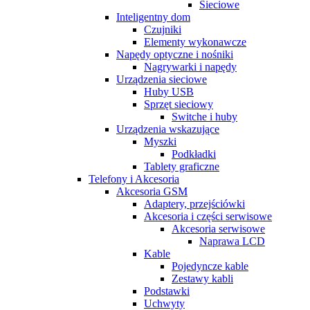
Sieciowe
Inteligentny dom
Czujniki
Elementy wykonawcze
Napędy optyczne i nośniki
Nagrywarki i napędy
Urządzenia sieciowe
Huby USB
Sprzęt sieciowy
Switche i huby
Urządzenia wskazujące
Myszki
Podkładki
Tablety graficzne
Telefony i Akcesoria
Akcesoria GSM
Adaptery, przejściówki
Akcesoria i części serwisowe
Akcesoria serwisowe
Naprawa LCD
Kable
Pojedyncze kable
Zestawy kabli
Podstawki
Uchwyty