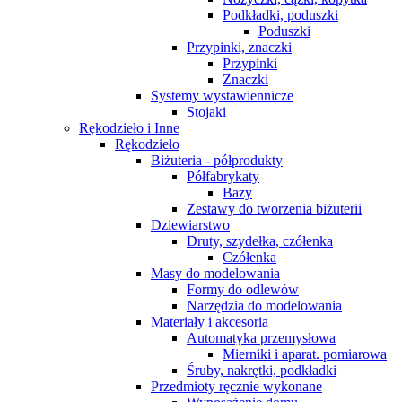
Podkładki, poduszki
Poduszki
Przypinki, znaczki
Przypinki
Znaczki
Systemy wystawiennicze
Stojaki
Rękodzieło i Inne
Rękodzieło
Biżuteria - półprodukty
Półfabrykaty
Bazy
Zestawy do tworzenia biżuterii
Dziewiarstwo
Druty, szydełka, czółenka
Czółenka
Masy do modelowania
Formy do odlewów
Narzędzia do modelowania
Materiały i akcesoria
Automatyka przemysłowa
Mierniki i aparat. pomiarowa
Śruby, nakrętki, podkładki
Przedmioty ręcznie wykonane