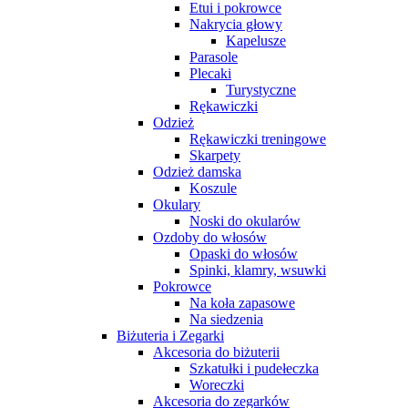
Etui i pokrowce
Nakrycia głowy
Kapelusze
Parasole
Plecaki
Turystyczne
Rękawiczki
Odzież
Rękawiczki treningowe
Skarpety
Odzież damska
Koszule
Okulary
Noski do okularów
Ozdoby do włosów
Opaski do włosów
Spinki, klamry, wsuwki
Pokrowce
Na koła zapasowe
Na siedzenia
Biżuteria i Zegarki
Akcesoria do biżuterii
Szkatułki i pudełeczka
Woreczki
Akcesoria do zegarków