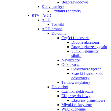
Bezprzewodowe
Karty pamięci
Czytniki i adaptery
RTV i AGD
AGD
Toaletki
AGD drobne
Do domu
Części i akcesoria
Drobne akcesoria
Rozgałęziacze sygnału
Silniki i elementy
silnika
Nawilżacze
Odkurzacze
Odkurzacze ręczne
Ssawki i szczotki do
odkurzaczy
Termowentylatory
Do kuchni
Czajniki elektryczne
Ekspresy do kawy
Ekspresy ciśnieniowe
Młynki elektryczne
Wagi kuchenne