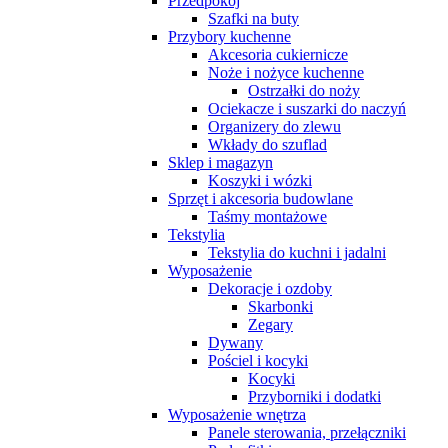
Przedpokój
Szafki na buty
Przybory kuchenne
Akcesoria cukiernicze
Noże i nożyce kuchenne
Ostrzałki do noży
Ociekacze i suszarki do naczyń
Organizery do zlewu
Wkłady do szuflad
Sklep i magazyn
Koszyki i wózki
Sprzęt i akcesoria budowlane
Taśmy montażowe
Tekstylia
Tekstylia do kuchni i jadalni
Wyposażenie
Dekoracje i ozdoby
Skarbonki
Zegary
Dywany
Pościel i kocyki
Kocyki
Przyborniki i dodatki
Wyposażenie wnętrza
Panele sterowania, przełączniki