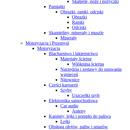
Skalpele, noże i nożyczki
Pamiątki
Obrazki, ramki, odciski
Obrazki
Ramki
Odciski
Skamieliny, minerały i muszle
Minerały
Motoryzacja i Przemysł
Motoryzacja
Blacharstwo i lakiernictwo
Materiały ścierne
Włóknina ścierna
Narzędzia i zestawy do usuwania
wgnieceń
Nitownice
Części karoserii
Szyby
Uszczelki szyb
Elektronika samochodowa
Car audio
Anteny
Kanistry, lejki i pompki do paliwa
Lejki
Obsługa olejów, paliw i smarów