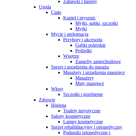
Zabawki i baseny
Uroda
Ciało
Kąpiel i prysznic
Myjki, gąbki, szczotki
Myjki
Mycie i pielęgnacja
Przybory i akcesoria
Gąbki polerskie
Pędzelki
Wnętrze
Zapachy samochodowe
Sprzęt i urządzenia do masażu
Masażery i urządzenia masujące
Masażery
Maty masujące
Włosy
Szczotki i grzebienie
Zdrowie
Higiena
Toalety turystyczne
Salony kosmetyczne
Lampy kosmetyczne
Sprzęt rehabilitacyjny i ortopedyczny
Poduszki ortopedyczne i