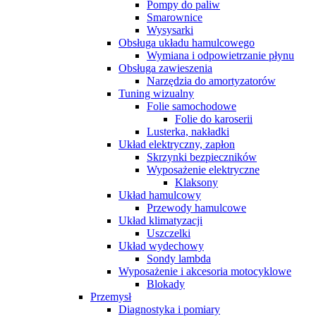
Pompy do paliw
Smarownice
Wysysarki
Obsługa układu hamulcowego
Wymiana i odpowietrzanie płynu
Obsługa zawieszenia
Narzędzia do amortyzatorów
Tuning wizualny
Folie samochodowe
Folie do karoserii
Lusterka, nakładki
Układ elektryczny, zapłon
Skrzynki bezpieczników
Wyposażenie elektryczne
Klaksony
Układ hamulcowy
Przewody hamulcowe
Układ klimatyzacji
Uszczelki
Układ wydechowy
Sondy lambda
Wyposażenie i akcesoria motocyklowe
Blokady
Przemysł
Diagnostyka i pomiary