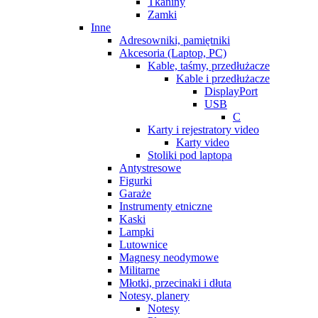
Tkaniny
Zamki
Inne
Adresowniki, pamiętniki
Akcesoria (Laptop, PC)
Kable, taśmy, przedłużacze
Kable i przedłużacze
DisplayPort
USB
C
Karty i rejestratory video
Karty video
Stoliki pod laptopa
Antystresowe
Figurki
Garaże
Instrumenty etniczne
Kaski
Lampki
Lutownice
Magnesy neodymowe
Militarne
Młotki, przecinaki i dłuta
Notesy, planery
Notesy