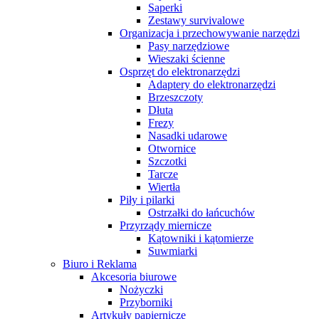
Saperki
Zestawy survivalowe
Organizacja i przechowywanie narzędzi
Pasy narzędziowe
Wieszaki ścienne
Osprzęt do elektronarzędzi
Adaptery do elektronarzędzi
Brzeszczoty
Dłuta
Frezy
Nasadki udarowe
Otwornice
Szczotki
Tarcze
Wiertła
Piły i pilarki
Ostrzałki do łańcuchów
Przyrządy miernicze
Kątowniki i kątomierze
Suwmiarki
Biuro i Reklama
Akcesoria biurowe
Nożyczki
Przyborniki
Artykuły papiernicze