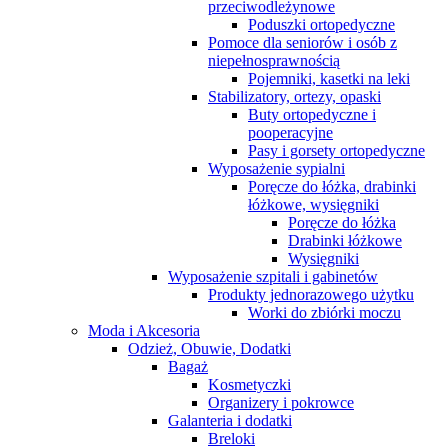
przeciwodleżynowe
Poduszki ortopedyczne
Pomoce dla seniorów i osób z
niepełnosprawnością
Pojemniki, kasetki na leki
Stabilizatory, ortezy, opaski
Buty ortopedyczne i
pooperacyjne
Pasy i gorsety ortopedyczne
Wyposażenie sypialni
Poręcze do łóżka, drabinki
łóżkowe, wysięgniki
Poręcze do łóżka
Drabinki łóżkowe
Wysięgniki
Wyposażenie szpitali i gabinetów
Produkty jednorazowego użytku
Worki do zbiórki moczu
Moda i Akcesoria
Odzież, Obuwie, Dodatki
Bagaż
Kosmetyczki
Organizery i pokrowce
Galanteria i dodatki
Breloki