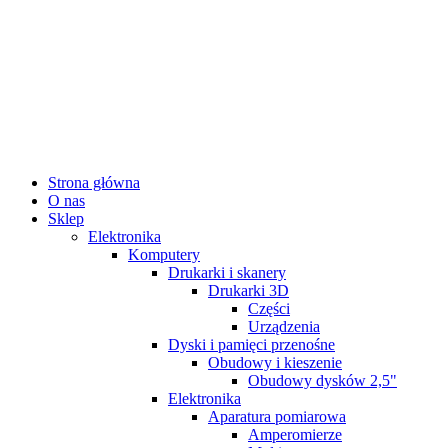
Strona główna
O nas
Sklep
Elektronika
Komputery
Drukarki i skanery
Drukarki 3D
Części
Urządzenia
Dyski i pamięci przenośne
Obudowy i kieszenie
Obudowy dysków 2,5"
Elektronika
Aparatura pomiarowa
Amperomierze