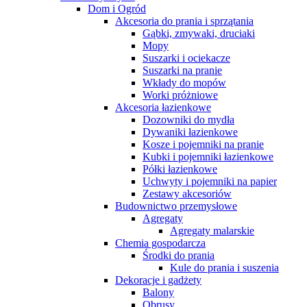
Dom i Ogród
Akcesoria do prania i sprzątania
Gąbki, zmywaki, druciaki
Mopy
Suszarki i ociekacze
Suszarki na pranie
Wkłady do mopów
Worki próżniowe
Akcesoria łazienkowe
Dozowniki do mydła
Dywaniki łazienkowe
Kosze i pojemniki na pranie
Kubki i pojemniki łazienkowe
Półki łazienkowe
Uchwyty i pojemniki na papier
Zestawy akcesoriów
Budownictwo przemysłowe
Agregaty
Agregaty malarskie
Chemia gospodarcza
Środki do prania
Kule do prania i suszenia
Dekoracje i gadżety
Balony
Obrusy