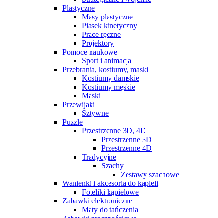
Plastyczne
Masy plastyczne
Piasek kinetyczny
Prace ręczne
Projektory
Pomoce naukowe
Sport i animacja
Przebrania, kostiumy, maski
Kostiumy damskie
Kostiumy męskie
Maski
Przewijaki
Sztywne
Puzzle
Przestrzenne 3D, 4D
Przestrzenne 3D
Przestrzenne 4D
Tradycyjne
Szachy
Zestawy szachowe
Wanienki i akcesoria do kąpieli
Foteliki kąpielowe
Zabawki elektroniczne
Maty do tańczenia