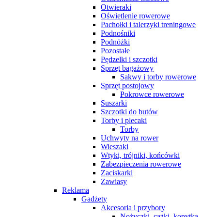
Otwieraki
Oświetlenie rowerowe
Pachołki i talerzyki treningowe
Podnośniki
Podnóżki
Pozostałe
Pędzelki i szczotki
Sprzęt bagażowy
Sakwy i torby rowerowe
Sprzęt postojowy
Pokrowce rowerowe
Suszarki
Szczotki do butów
Torby i plecaki
Torby
Uchwyty na rower
Wieszaki
Wtyki, trójniki, końcówki
Zabezpieczenia rowerowe
Zaciskarki
Zawiasy
Reklama
Gadżety
Akcesoria i przybory
Nożyczki, cążki, kopytka