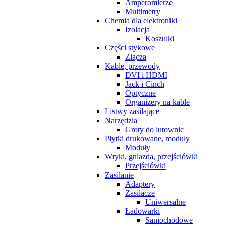
Amperomierze
Multimetry
Chemia dla elektroniki
Izolacja
Koszulki
Części stykowe
Złącza
Kable, przewody
DVI i HDMI
Jack i Cinch
Optyczne
Organizery na kable
Listwy zasilające
Narzędzia
Groty do lutownic
Płytki drukowane, moduły
Moduły
Wtyki, gniazda, przejściówki
Przejściówki
Zasilanie
Adaptery
Zasilacze
Uniwersalne
Ładowarki
Samochodowe