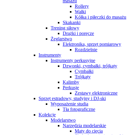
masażu
Rollery
Wałki
Kółka i piłeczki do masażu
Skakanki
Trening siłowy
Drążki i poręcze
Żeglarstwo
Elektronika, sprzęt pomiarowy
Rozdzielnie
Instrumenty
Instrumenty perkusyjne
Dzwonki, cymbałki, trójkąty
Cymbałki
Trójkąty
Kalimby
Perkusje
Zestawy elektroniczne
Sprzęt estradowy, studyjny i DJ-ski
Wyposażenie studia
Tła fotograficzne
Kolekcje
Modelarstwo
Narzędzia modelarskie
Maty do cięcia