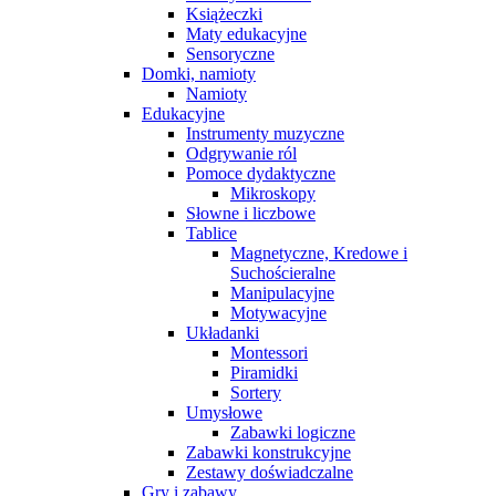
Książeczki
Maty edukacyjne
Sensoryczne
Domki, namioty
Namioty
Edukacyjne
Instrumenty muzyczne
Odgrywanie ról
Pomoce dydaktyczne
Mikroskopy
Słowne i liczbowe
Tablice
Magnetyczne, Kredowe i
Suchościeralne
Manipulacyjne
Motywacyjne
Układanki
Montessori
Piramidki
Sortery
Umysłowe
Zabawki logiczne
Zabawki konstrukcyjne
Zestawy doświadczalne
Gry i zabawy