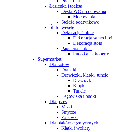
Podsufitki
Łazienka i toaleta
Deski WC i mocowania
Mocowania
Stelaże podtynkowe
Ślub i wesele
Dekoracje ślubne
Dekoracja samochodu
Dekoracja stołu
Papeteria ślubna
Pudełka na koperty
Supermarket
Dla kotów
Drapaki
Drzwiczki, klapki, tunele
Drzwiczki
Klapki
Tunele
Legowiska i budki
Dla psów
Miski
Smycze
Zabawki
Dla ptaków egzotycznych
Klatki i woliery