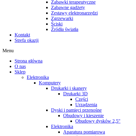
Zabawki terapeutyczne
Zabawne gadżety
Zestawy elektronarzędzi
Zgrzewarki
Ściski
Źródła światła
Kontakt
Strefa okazji
Menu
Strona główna
O nas
Sklep
Elektronika
Komputery
Drukarki i skanery
Drukarki 3D
Części
Urządzenia
Dyski i pamięci przenośne
Obudowy i kieszenie
Obudowy dysków 2,5"
Elektronika
Aparatura pomiarowa