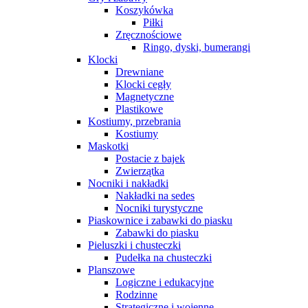
Koszykówka
Piłki
Zręcznościowe
Ringo, dyski, bumerangi
Klocki
Drewniane
Klocki cegły
Magnetyczne
Plastikowe
Kostiumy, przebrania
Kostiumy
Maskotki
Postacie z bajek
Zwierzątka
Nocniki i nakładki
Nakładki na sedes
Nocniki turystyczne
Piaskownice i zabawki do piasku
Zabawki do piasku
Pieluszki i chusteczki
Pudełka na chusteczki
Planszowe
Logiczne i edukacyjne
Rodzinne
Strategiczne i wojenne