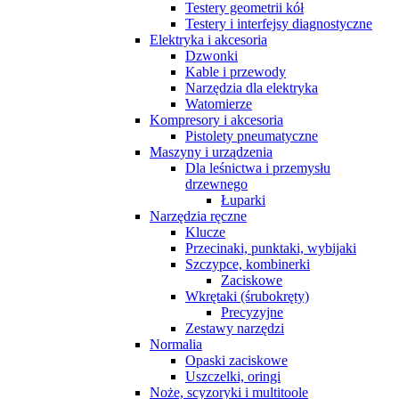
Testery geometrii kół
Testery i interfejsy diagnostyczne
Elektryka i akcesoria
Dzwonki
Kable i przewody
Narzędzia dla elektryka
Watomierze
Kompresory i akcesoria
Pistolety pneumatyczne
Maszyny i urządzenia
Dla leśnictwa i przemysłu
drzewnego
Łuparki
Narzędzia ręczne
Klucze
Przecinaki, punktaki, wybijaki
Szczypce, kombinerki
Zaciskowe
Wkrętaki (śrubokręty)
Precyzyjne
Zestawy narzędzi
Normalia
Opaski zaciskowe
Uszczelki, oringi
Noże, scyzoryki i multitoole