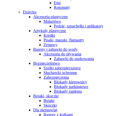
Etui
Rotomaty
Dziecko
Akcesoria plastyczne
Malarstwo
Pędzle, szpachelki i aplikatory
Artykuły plastyczne
Kredki
Pisaki, mazaki, flamastry
Zestawy
Baseny i zabawki do wody
Akcesoria do pływania
Zabawki do nurkowania
Bezpieczeństwo
Szelki zabezpieczające
Słuchawki ochronne
Zabezpieczenia
Blokady kierownicy
Blokady parkingowe
Blokady zapłonu
Bujaki, skoczki
Bujaki
Skoczki
Dla niemowląt
Baseny z kulkami