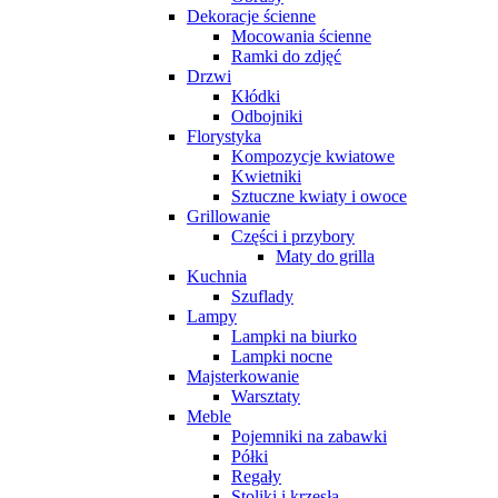
Dekoracje ścienne
Mocowania ścienne
Ramki do zdjęć
Drzwi
Kłódki
Odbojniki
Florystyka
Kompozycje kwiatowe
Kwietniki
Sztuczne kwiaty i owoce
Grillowanie
Części i przybory
Maty do grilla
Kuchnia
Szuflady
Lampy
Lampki na biurko
Lampki nocne
Majsterkowanie
Warsztaty
Meble
Pojemniki na zabawki
Półki
Regały
Stoliki i krzesła