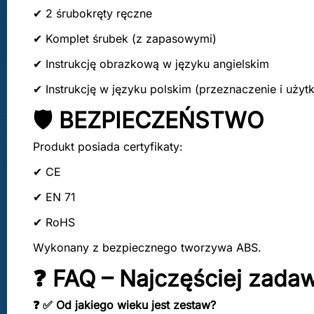
✔ 2 śrubokręty ręczne
✔ Komplet śrubek (z zapasowymi)
✔ Instrukcję obrazkową w języku angielskim
✔ Instrukcję w języku polskim (przeznaczenie i użyt
🛡️ BEZPIECZEŃSTWO
Produkt posiada certyfikaty:
✔ CE
✔ EN 71
✔ RoHS
Wykonany z bezpiecznego tworzywa ABS.
❓ FAQ – Najczęściej zada
❓ ✅ Od jakiego wieku jest zestaw?