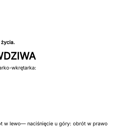
 życia.
WDZIWA
arko-wkrętarka:
ót w lewo— naciśnięcie u góry: obrót w prawo