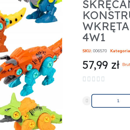
SKRĘCA
KONSTR
WKRĘTA
4W1
SKU
006570
Kategoria
57,99 zł
Bru





Udostępnij