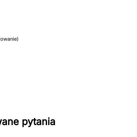
kowanie)
wane pytania