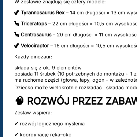
W zestawie znajdują się cztery modele:
🦖 Tyrannosaurus Rex
– 14 cm długości × 13 cm wys
🦕 Triceratops
– 22 cm długości × 10,5 cm wysokośc
🦕 Centrosaurus
– 20 cm długości × 11 cm wysokości
🦖 Velociraptor
– 16 cm długości × 10,5 cm wysokośc
Każdy dinozaur:
składa się z ok. 9 elementów
posiada 11 śrubek (10 potrzebnych do montażu + 1 
ma ruchome części (głowa, łapy, ogon – w zależnoś
Dziecko może wielokrotnie rozkładać i składać model
🧠 ROZWÓJ PRZEZ ZABA
Zestaw wspiera:
✔ rozwój logicznego myślenia
✔ koordynację ręka–oko