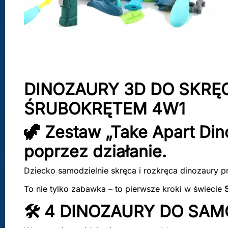
DINOZAURY 3D DO SKRĘ
ŚRUBOKRĘTEM 4W1
🦖 Zestaw „Take Apart Din
poprzez działanie.
Dziecko samodzielnie skręca i rozkręca dinozaury p
To nie tylko zabawka – to pierwsze kroki w świecie
🛠️ 4 DINOZAURY DO SA