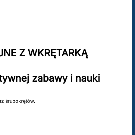
JNE Z WKRĘTARKĄ
atywnej zabawy i nauki
az śrubokrętów.