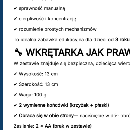
✔ sprawność manualną
✔ cierpliwość i koncentrację
✔ rozumienie prostych mechanizmów
To idealna zabawka edukacyjna dla dzieci od
3 roku
🔧 WKRĘTARKA JAK PRA
W zestawie znajduje się bezpieczna, dziecięca wiert
✔ Wysokość: 13 cm
✔ Szerokość: 13 cm
✔ Waga: 100 g
✔
2 wymienne końcówki (krzyżak + płaski)
✔
Obraca się w obie strony
— naciśnięcie w dół: obr
Zasilanie:
2 × AA (brak w zestawie)