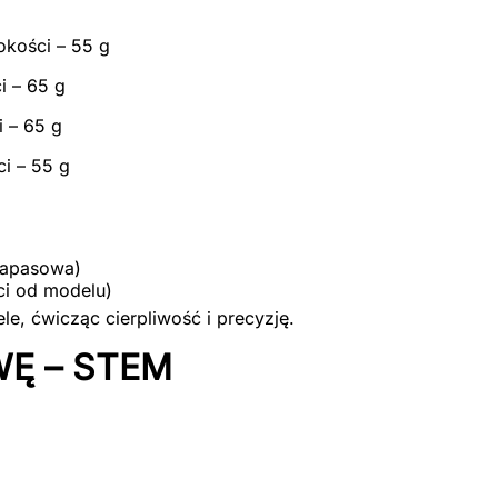
okości – 55 g
i – 65 g
 – 65 g
i – 55 g
zapasowa)
ci od modelu)
e, ćwicząc cierpliwość i precyzję.
WĘ – STEM