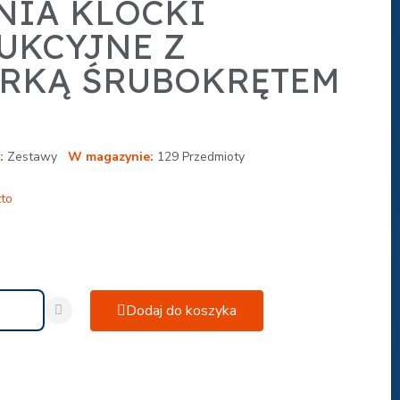
NIA KLOCKI
UKCYJNE Z
RKĄ ŚRUBOKRĘTEM
Zestawy
W magazynie
129 Przedmioty
tto
Dodaj do koszyka