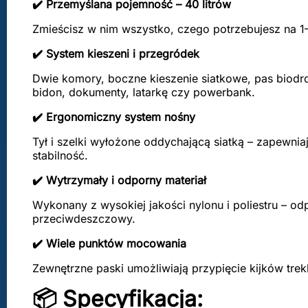
✔️ Przemyślana pojemność – 40 litrów
Zmieścisz w nim wszystko, czego potrzebujesz na 1–
✔️ System kieszeni i przegródek
Dwie komory, boczne kieszenie siatkowe, pas biodro
bidon, dokumenty, latarkę czy powerbank.
✔️ Ergonomiczny system nośny
Tył i szelki wyłożone oddychającą siatką – zapewnia
stabilność.
✔️ Wytrzymały i odporny materiał
Wykonany z wysokiej jakości nylonu i poliestru – od
przeciwdeszczowy.
✔️ Wiele punktów mocowania
Zewnętrzne paski umożliwiają przypięcie kijków tre
📦 Specyfikacja: