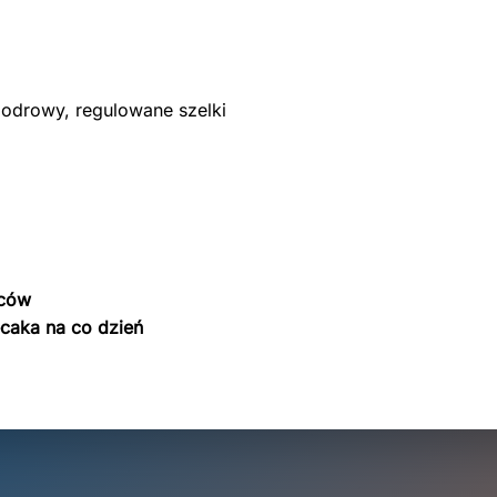
iodrowy, regulowane szelki
wców
caka na co dzień