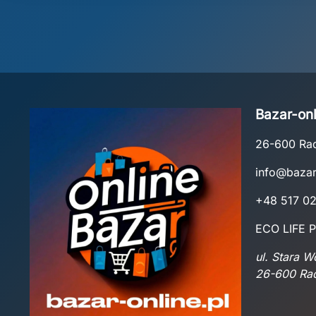
Bazar-onl
26-600 R
info@bazar
+48 517 0
ECO LIFE P
ul. Stara 
26-600 R