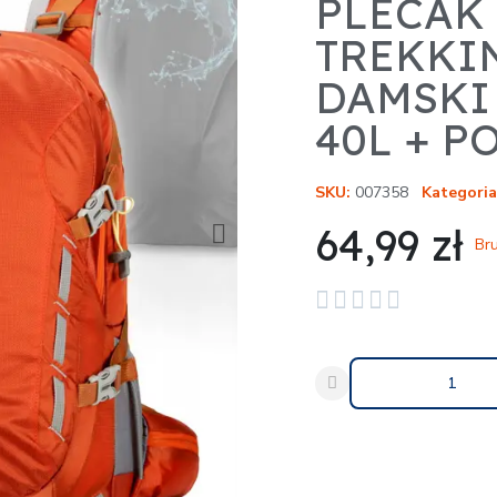
PLECAK
TREKKI
DAMSKI
40L + 
SKU
007358
Kategoria
64,99 zł
Bru





Udostępnij