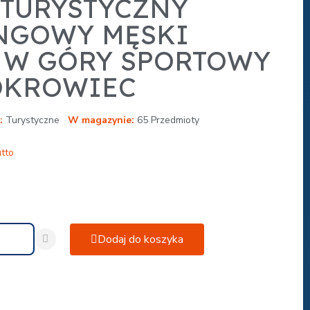
 TURYSTYCZNY
NGOWY MĘSKI
 W GÓRY SPORTOWY
POKROWIEC
Turystyczne
W magazynie
65 Przedmioty
tto
Dodaj do koszyka