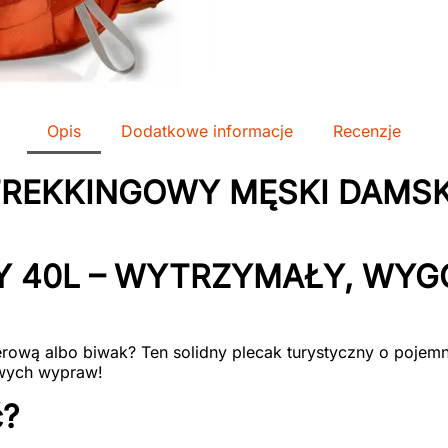
Opis
Dodatkowe informacje
Recenzje
TREKKINGOWY MĘSKI DAMS
Y 40L – WYTRZYMAŁY, WYG
rową albo biwak? Ten solidny plecak turystyczny o pojemn
owych wypraw!
ć?