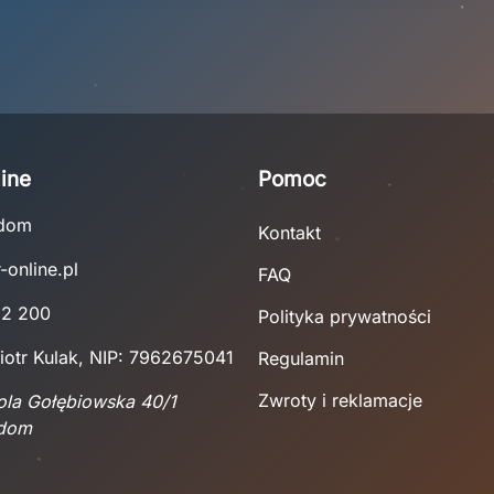
ine
Pomoc
adom
Kontakt
-online.pl
FAQ
22 200
Polityka prywatności
iotr Kulak, NIP: 7962675041
Regulamin
Zwroty i reklamacje
Wola Gołębiowska 40/1
adom